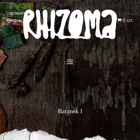
Logowanie/R
ejestracja
0 szt.

Baranek I