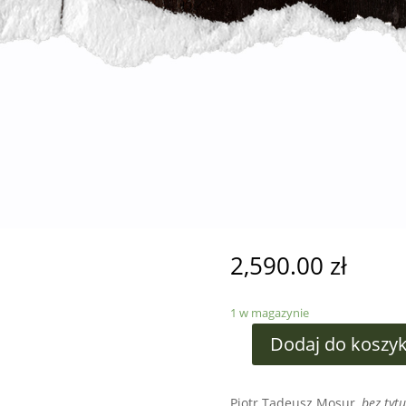
2,590.00
zł
1 w magazynie
Dodaj do koszy
Piotr Tadeusz Mosur,
bez tytu