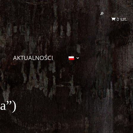
0 szt.

AKTUALNOŚCI
a”)