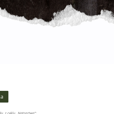
ka
łu, z cyklu ,,Natręctwa”
;