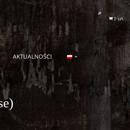
0 szt.

AKTUALNOŚCI
se)