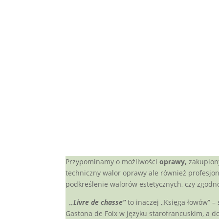
Przypominamy o możliwości
oprawy,
zakupiony
techniczny walor oprawy ale również profesjo
podkreślenie walorów estetycznych, czy zgodno
,,Livre de chasse”
to inaczej ,,Księga łowów” 
Gastona de Foix w języku starofrancuskim, a do