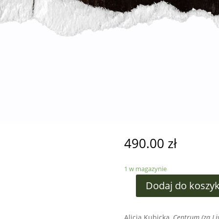
490.00
zł
1 w magazynie
Dodaj do koszy
Alicja Kubicka,
Centrum (za Li