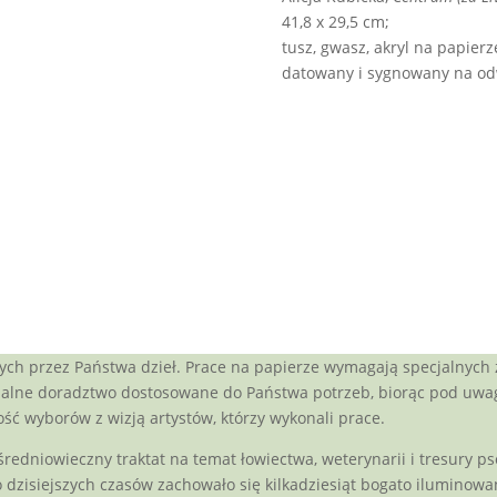
41,8 x 29,5 cm;
tusz, gwasz, akryl na papierz
datowany i sygnowany na od
ch przez Państwa dzieł. Prace na papierze wymagają specjalnych 
nalne doradztwo dostosowane do Państwa potrzeb, biorąc pod uwagę
ść wyborów z wizją artystów, którzy wykonali prace.
– średniowieczny traktat na temat łowiectwa, weterynarii i tresury 
 dzisiejszych czasów zachowało się kilkadziesiąt bogato iluminowan