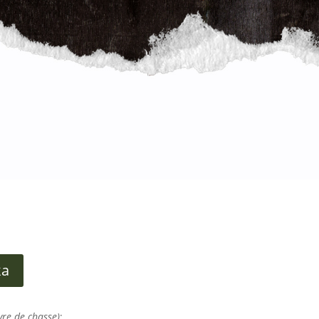
ka
vre de chasse)
;