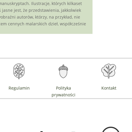
nuskryptach. Ilustracje, których kilkaset
jasne jest, że przedstawienia, jakkolwiek
obraźni autorów, którzy, na przykład, nie
bcem cennych malarskich dzieł, współcześnie
Regulamin
Polityka
Kontakt
prywatności