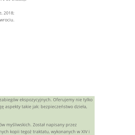
e, 2018;
wrociu.
zabiegów ekspozycyjnych. Oferujemy nie tylko
 aspekty takie jak: bezpieczeństwo dzieła,
psów myśliwskich. Został napisany przez
ych kopii tegoż traktatu, wykonanych w XIV i