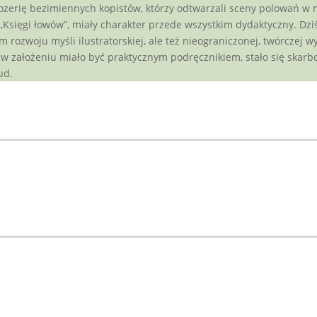
erię bezimiennych kopistów, którzy odtwarzali sceny polowań w ma
Księgi łowów”, miały charakter przede wszystkim dydaktyczny. Dziś 
rozwoju myśli ilustratorskiej, ale też nieograniczonej, twórczej wy
 w założeniu miało być praktycznym podręcznikiem, stało się skar
ud.