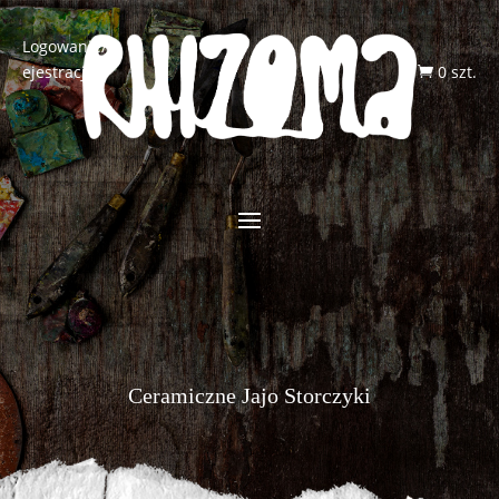
Logowanie/R
ejestracja
0 szt.

Ceramiczne Jajo Storczyki