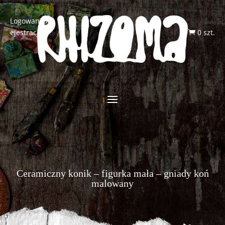
Logowanie/R
ejestracja
0 szt.

Ceramiczny konik – figurka mała – gniady koń
malowany