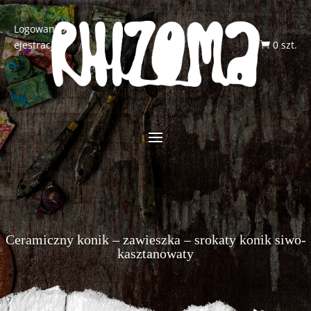
Logowanie/R
ejestracja
0 szt.

Ceramiczny konik – zawieszka – srokaty konik siwo-
kasztanowaty