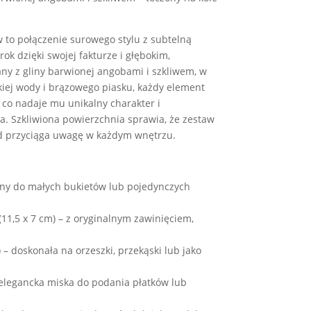
 to połączenie surowego stylu z subtelną
rok dzięki swojej fakturze i głębokim,
y z gliny barwionej angobami i szkliwem, w
kiej wody i brązowego piasku, każdy element
, co nadaje mu unikalny charakter i
a. Szkliwiona powierzchnia sprawia, że zestaw
ląd przyciąga uwagę w każdym wnętrzu.
alny do małych bukietów lub pojedynczych
11,5 x 7 cm) – z oryginalnym zawinięciem,
 – doskonała na orzeszki, przekąski lub jako
– elegancka miska do podania płatków lub