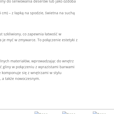
dealny do serwowania deserów lub jako ozdoba
4 cm) – z łapką na spodzie, świetna na suchą
t szkliwiony, co zapewnia łatwość w
 je myć w zmywarce. To połączenie estetyki z
alnych materiałów, wprowadzając do wnętrz
 gliny w połączeniu z wyrazistami barwami
e komponuje się z wnętrzami w stylu
, a także nowoczesnym.