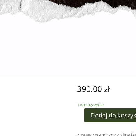
390.00
zł
1 w magazynie
Dodaj do koszy
Zestaw ceramiczny z gliny b