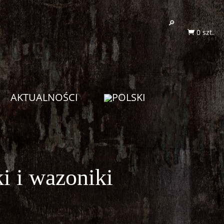
0 szt.

AKTUALNOŚCI
i i wazoniki