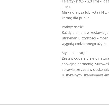
Talerzyk (19,5 x 2,3 cm) – i
stołu.
Miska dla psa lub kota (14 x 
karmę dla pupila.
Praktyczność:
Każdy element w zestawie jes
utrzymaniu czystości – można
wygodą codziennego użytku.
Styl i inspiracja:
Zestaw oddaje piękno natur
spokojną harmonię. Surowość
sprawia, że zestaw doskonal
rustykalnym, skandynawskim