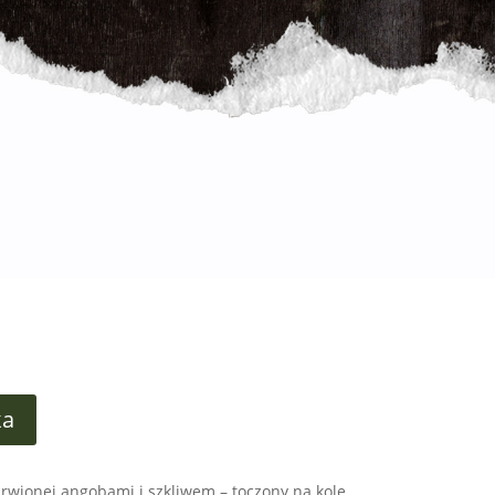
ka
arwionej angobami i szkliwem – toczony na kole