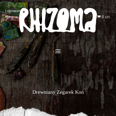
Logowanie/R
ejestracja
0 szt.

Drewniany Zegarek Koń