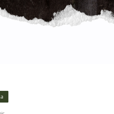
ka
pie
;