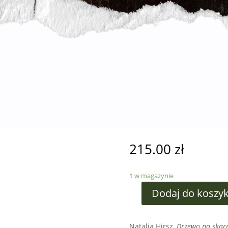
215.00
zł
1 w magazynie
Dodaj do koszy
Natalia Hirsz,
Drzewo na skar