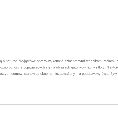
ją o naturze. Wyjątkowe obrazy wykonane szlachetnymi technikami malarskim
żnorodnością pojawiających się na obrazach gatunków fauny i flory.
Niektór
 naszych domów, stanowiąc okno na niezauważany – a podstawowy świat żywiołó