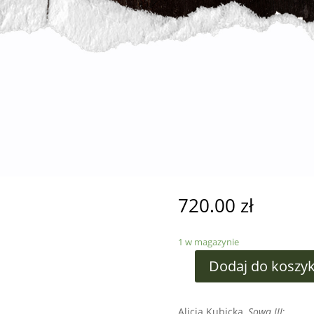
720.00
zł
1 w magazynie
Dodaj do koszy
Alicja Kubicka,
Sowa III
;