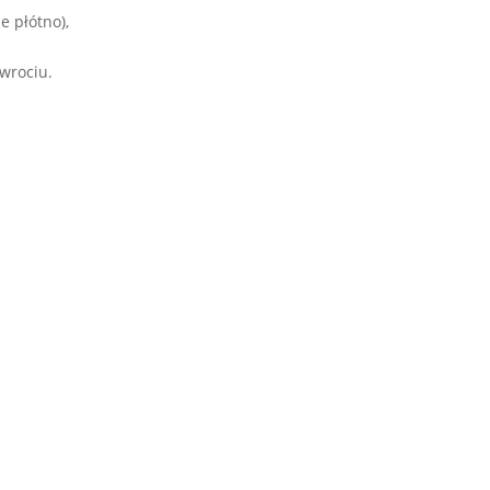
e płótno),
wrociu.