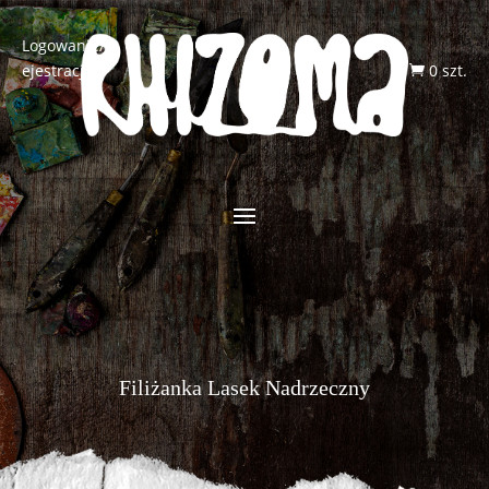
Logowanie/R
ejestracja
0 szt.

Filiżanka Lasek Nadrzeczny