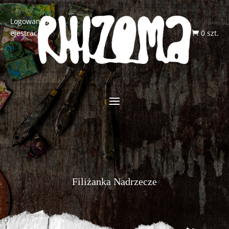
Logowanie/R
ejestracja
0 szt.

Filiżanka Nadrzecze