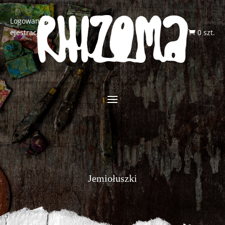
Logowanie/R
ejestracja
0 szt.

Jemiołuszki