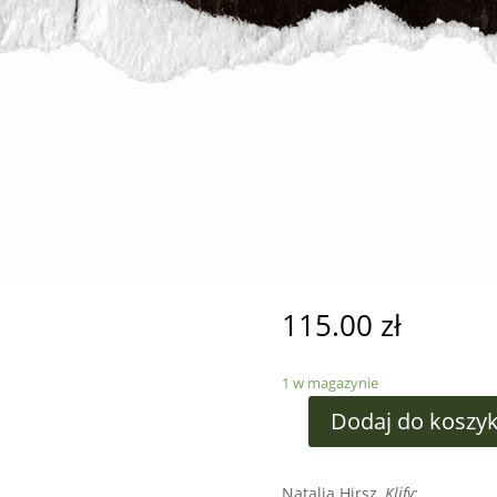
115.00
zł
1 w magazynie
Dodaj do koszy
Natalia Hirsz,
Klify;