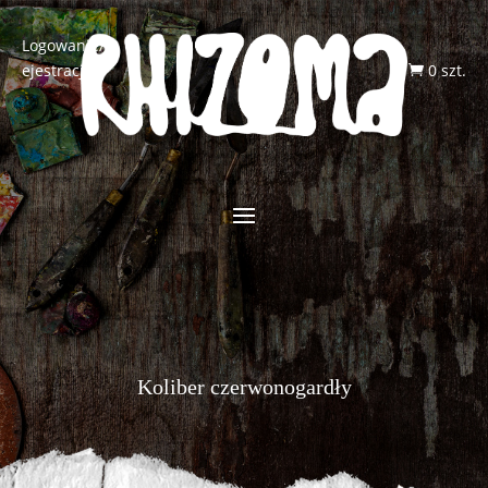
Logowanie/R
ejestracja
0 szt.

Koliber czerwonogardły