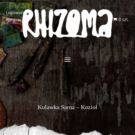
Logowanie/R
ejestracja
0 szt.

Kulawka Sarna – Kozioł