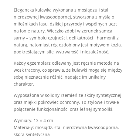
Sarna
-
Elegancka kulawka wykonana z mosiądzu i stali
Kozioł
nierdzewnej kwasoodpornej, stworzona z myślą o
miłośnikach lasu, dzikiej przyrody i wspólnych uczt
na łonie natury. Wieczko zdobi wizerunek samca
sarny – symbolu czujności, delikatności i harmonii z
naturą, natomiast róg ozdobiony jest motywem kozła,
podkreślającym siłę, wytrwałość i niezależność.
Każdy egzemplarz odlewany jest ręcznie metodą na
wosk tracony, co sprawia, że kulawki mogą się między
sobą nieznacznie różnić, nadając im unikalny
charakter.
Wyposażona w solidny rzemień ze skóry syntetycznej
oraz miękki pokrowiec ochronny. To stylowe i trwałe
połączenie funkcjonalności oraz leśnej symboliki.
Wymiary: 13 × 4 cm
Materiały: mosiądz, stal nierdzewna kwasoodporna,
skóra syntetyczna