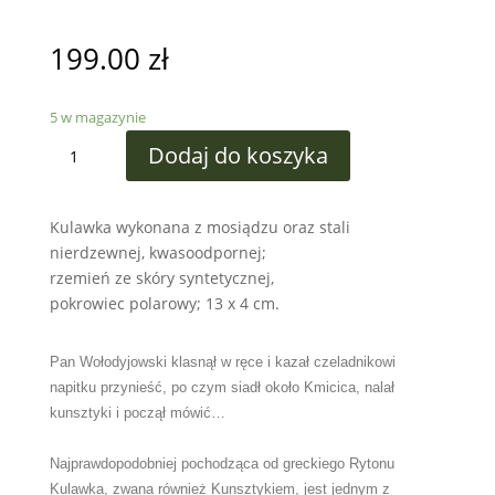
199.00
zł
5 w magazynie
ilość
Dodaj do koszyka
Kulawka
Wyjący
Wilk
Kulawka wykonana z mosiądzu oraz stali
nierdzewnej, kwasoodpornej;
rzemień ze skóry syntetycznej,
pokrowiec polarowy; 13 x 4 cm.
Pan Wołodyjowski klasnął w ręce i kazał czeladnikowi
napitku przynieść, po czym siadł około Kmicica, nalał
kunsztyki
i począł mówić…
Najprawdopodobniej pochodząca od greckiego Rytonu
Kulawka, zwana również Kunsztykiem, jest jednym z