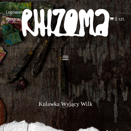
Logowanie/R
ejestracja
0 szt.

Kulawka Wyjący Wilk