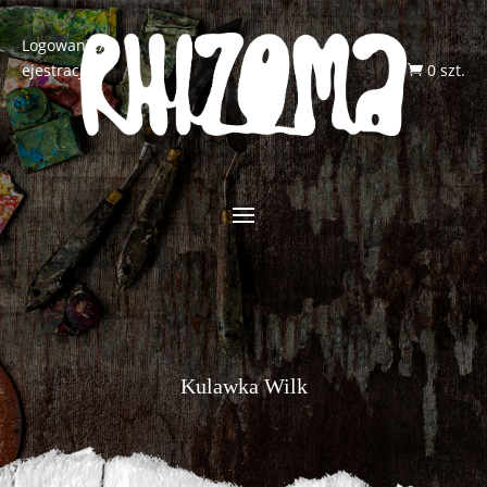
Logowanie/R
ejestracja
0 szt.

Kulawka Wilk