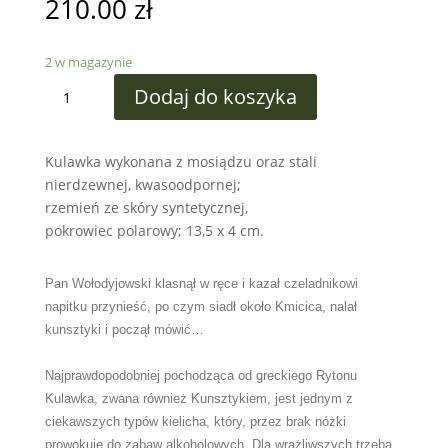
210.00
zł
2 w magazynie
ilość
Dodaj do koszyka
Kulawka
Wilk
Kulawka wykonana z mosiądzu oraz stali
nierdzewnej, kwasoodpornej;
rzemień ze skóry syntetycznej,
pokrowiec polarowy; 13,5 x 4 cm.
Pan Wołodyjowski klasnął w ręce i kazał czeladnikowi
napitku przynieść, po czym siadł około Kmicica, nalał
kunsztyki
i począł mówić…
Najprawdopodobniej pochodząca od greckiego Rytonu
Kulawka, zwana również Kunsztykiem, jest jednym z
ciekawszych typów kielicha, który, przez brak nóżki
prowokuje do zabaw alkoholowych. Dla wrażliwszych trzeba