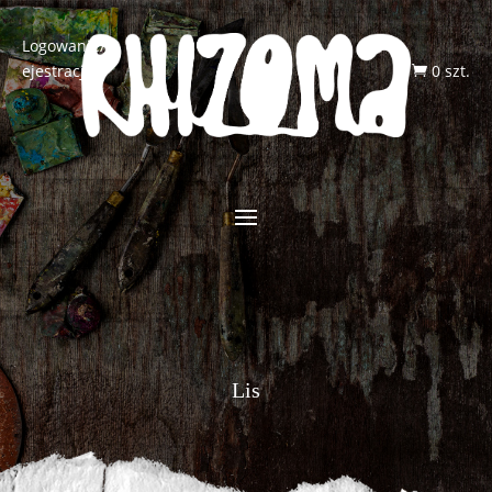
Logowanie/R
ejestracja
0 szt.

Lis