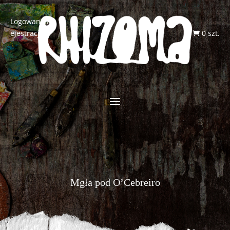
Logowanie/R
ejestracja
0 szt.

Mgła pod O’Cebreiro