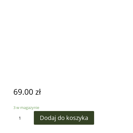
69.00
zł
3 w magazynie
ilość
Dodaj do koszyka
Ozdoby
choinkowe