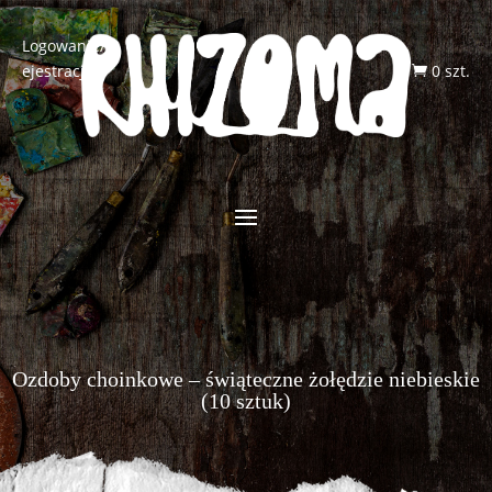
Logowanie/R
ejestracja
0 szt.

Ozdoby choinkowe – świąteczne żołędzie niebieskie
(10 sztuk)