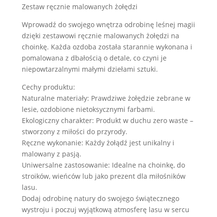
-
Zestaw ręcznie malowanych żołędzi
świąteczne
Wprowadź do swojego wnętrza odrobinę leśnej magii
żołędzie
dzięki zestawowi ręcznie malowanych żołędzi na
niebieskie
choinkę. Każda ozdoba została starannie wykonana i
(10
pomalowana z dbałością o detale, co czyni je
sztuk)
niepowtarzalnymi małymi dziełami sztuki.
Cechy produktu:
Naturalne materiały: Prawdziwe żołędzie zebrane w
lesie, ozdobione nietoksycznymi farbami.
Ekologiczny charakter: Produkt w duchu zero waste –
stworzony z miłości do przyrody.
Ręczne wykonanie: Każdy żołądź jest unikalny i
malowany z pasją.
Uniwersalne zastosowanie: Idealne na choinkę, do
stroików, wieńców lub jako prezent dla miłośników
lasu.
Dodaj odrobinę natury do swojego świątecznego
wystroju i poczuj wyjątkową atmosferę lasu w sercu