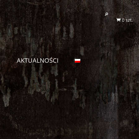
0 szt.

G
AKTUALNOŚCI