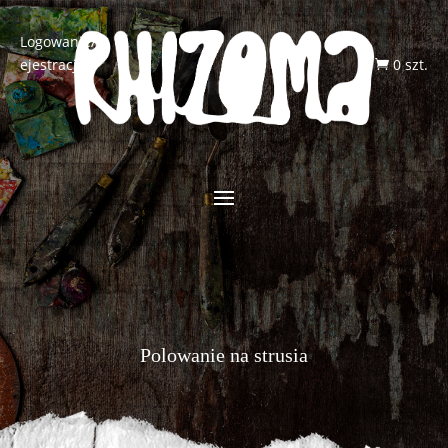
Logowanie/R
ejestracja
0 szt.

Polowanie na strusia