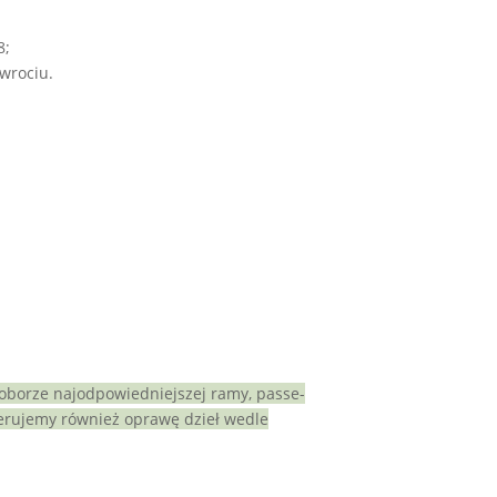
8;
wrociu.
oborze najodpowiedniejszej ramy, passe-
erujemy również oprawę dzieł wedle