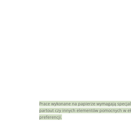
Prace wykonane na papierze wymagają specjal
partout czy innych elementów pomocnych w ek
preferencji.