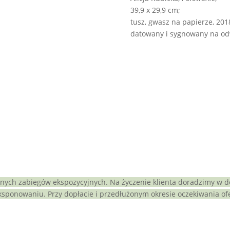
39,9 x 29,9 cm;
tusz, gwasz na papierze, 201
datowany i sygnowany na od
nych zabiegów ekspozycyjnych. Na życzenie klienta doradzimy w d
sponowaniu. Przy dopłacie i przedłużonym okresie oczekiwania of