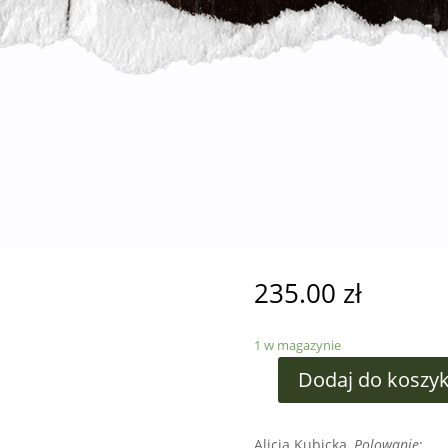
235.00
zł
1 w magazynie
Dodaj do koszy
Alicja Kubicka,
Polowanie
;