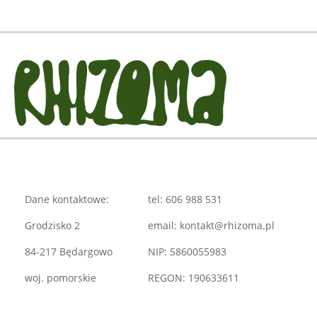
Dane kontaktowe:
tel: 606 988 531
Grodzisko 2
email: kontakt@rhizoma.pl
84-217 Będargowo
NIP: 5860055983
woj. pomorskie
REGON: 190633611