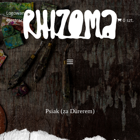
Logowanie/R
ejestracja
0 szt.

Psiak (za Dürerem)