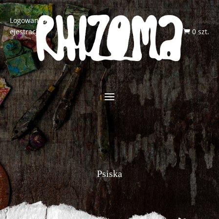
Logowanie/R
ejestracja
0 szt.

Psiska