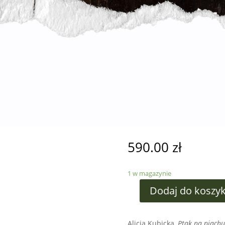
590.00
zł
1 w magazynie
Dodaj do koszy
Alicja Kubicka,
Ptak na piachu