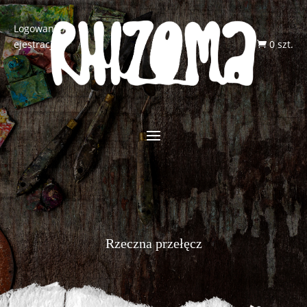
Logowanie/R
ejestracja
0 szt.

Rzeczna przełęcz