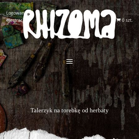
Logowanie/R
ejestracja
0 szt.

Talerzyk na torebkę od herbaty