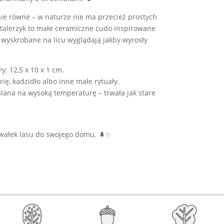
nie równe – w naturze nie ma przecież prostych
 talerzyk to małe ceramiczne cudo inspirowane
 wyskrobane na licu wyglądają jakby wyrosły
y: 12,5 x 10 x 1 cm.
rię, kadzidło albo inne małe rytuały.
lana na wysoką temperaturę – trwała jak stare
awałek lasu do swojego domu. 🌲✨