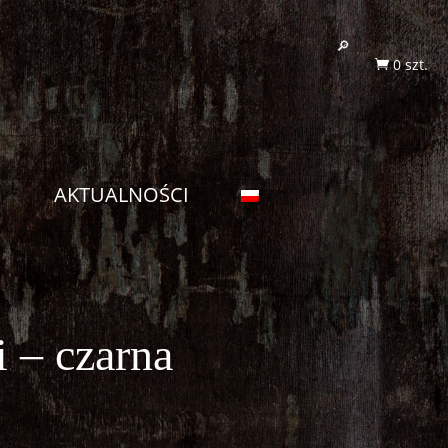
0 szt.

G
AKTUALNOŚCI
 – czarna