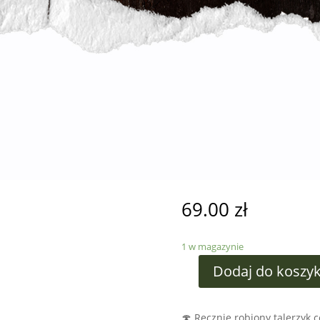
69.00
zł
1 w magazynie
Dodaj do koszy
🍄 Ręcznie robiony talerzyk 