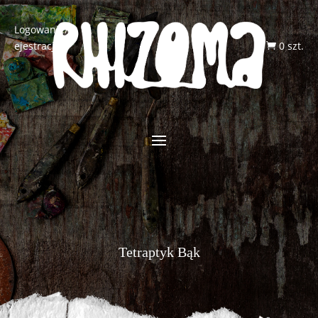
Logowanie/R
ejestracja
0 szt.

Tetraptyk Bąk