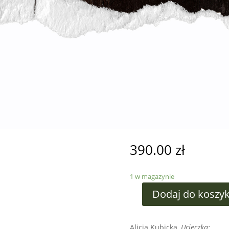
390.00
zł
1 w magazynie
Dodaj do koszy
Alicja Kubicka,
Ucieczka;