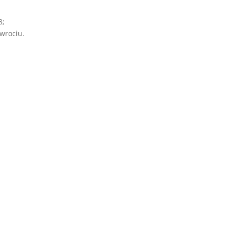
8;
wrociu.