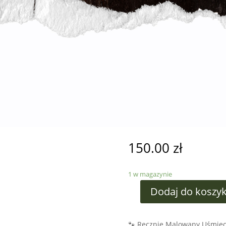
150.00
zł
1 w magazynie
Dodaj do koszy
🐾 Ręcznie Malowany Uśmiech