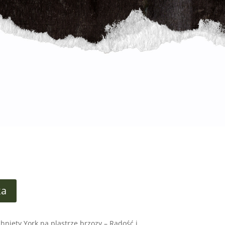
ka
nięty York na plastrze brzozy – Radość i