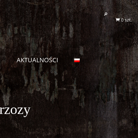
0 szt.

G
AKTUALNOŚCI
brzozy