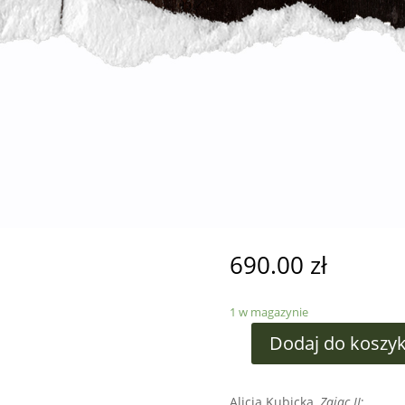
690.00
zł
1 w magazynie
Dodaj do koszy
Alicja Kubicka,
Zając II
;