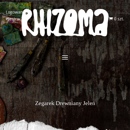
Logowanie/R
ejestracja
0 szt.

Zegarek Drewniany Jeleń