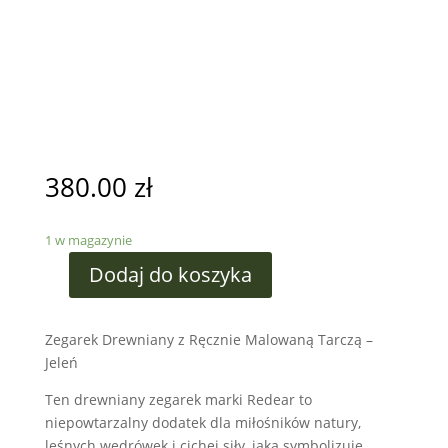
380.00
zł
1 w magazynie
Dodaj do koszyka
Zegarek Drewniany z Ręcznie Malowaną Tarczą –
Jeleń
Ten drewniany zegarek marki Redear to
niepowtarzalny dodatek dla miłośników natury,
leśnych wędrówek i cichej siły, jaką symbolizuje