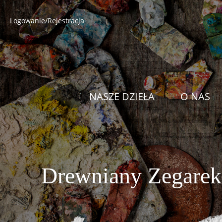
Logowanie/Rejestracja
NASZE DZIEŁA
O NAS
Drewniany Zegarek