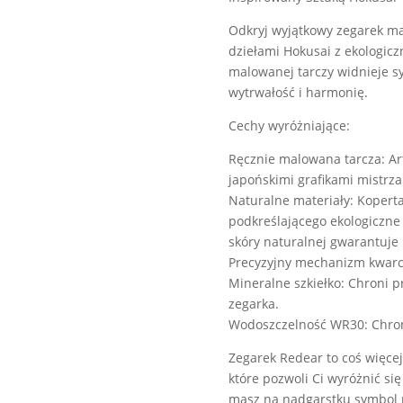
Odkryj wyjątkowy zegarek mar
dziełami Hokusai z ekologic
malowanej tarczy widnieje sy
wytrwałość i harmonię.
Cechy wyróżniające:
Ręcznie malowana tarcza: Ar
japońskimi grafikami mistrza
Naturalne materiały: Koperta
podkreślającego ekologiczne 
skóry naturalnej gwarantuje
Precyzyjny mechanizm kwarc
Mineralne szkiełko: Chroni p
zegarka.
Wodoszczelność WR30: Chron
Zegarek Redear to coś więcej 
które pozwoli Ci wyróżnić si
masz na nadgarstku symbol p