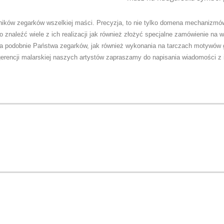
ników zegarków wszelkiej maści. Precyzja, to nie tylko domena mechanizmó
 znaleźć wiele z ich realizacji jak również złożyć specjalne zamówienie na w
nia podobnie Państwa zegarków, jak również wykonania na tarczach motywów 
gerencji malarskiej naszych artystów zapraszamy do napisania wiadomości z i