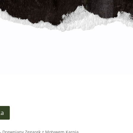
ka
 – Drewniany Zegarek z Motywem Karpia