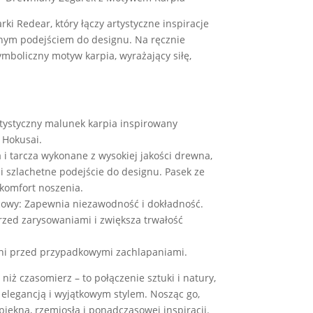
ki Redear, który łączy artystyczne inspiracje
znym podejściem do designu. Na ręcznie
mboliczny motyw karpia, wyrażający siłę,
tystyczny malunek karpia inspirowany
 Hokusai.
 i tarcza wykonane z wysokiej jakości drewna,
i szlachetne podejście do designu. Pasek ze
 komfort noszenia.
owy: Zapewnia niezawodność i dokładność.
rzed zarysowaniami i zwiększa trwałość
i przed przypadkowymi zachlapaniami.
niż czasomierz – to połączenie sztuki i natury,
ę elegancją i wyjątkowym stylem. Nosząc go,
iękna, rzemiosła i ponadczasowej inspiracji.