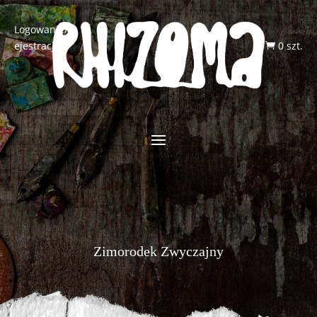
Logowanie/R
ejestracja
0 szt.

Zimorodek Zwyczajny