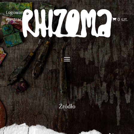
Logowanie/R
ejestracja
0 szt.

Źródło