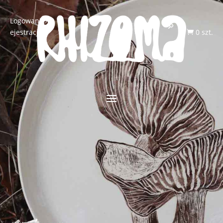
Logowanie/R
ejestracja
0 szt.
