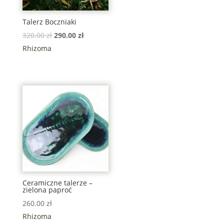
Talerz Boczniaki
320.00
zł
290.00
zł
Rhizoma
Ceramiczne talerze –
zielona paproć
260.00
zł
Rhizoma