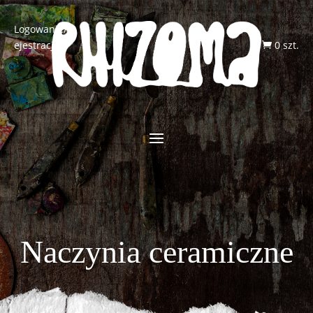
Logowanie/R
ejestracja
0 szt.

Naczynia ceramiczne