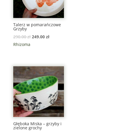
Talerz w pomarańczowe
Grzyby
290.00
zł
249.00
zł
Rhizoma
Głęboka Miska – grzyby i
zielone grochy