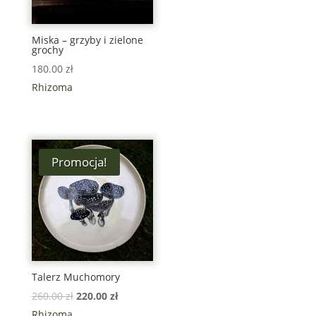
Miska – grzyby i zielone
grochy
180.00
zł
Rhizoma
Promocja!
Talerz Muchomory
260.00
zł
220.00
zł
Rhizoma