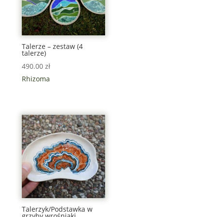
Talerze – zestaw (4
talerze)
490.00
zł
Rhizoma
Talerzyk/Podstawka w
grzyby wrośniaki